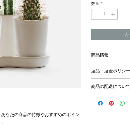
数量
*
カ
商品情報
商品の詳細を入力し
返品・返金ポリシ
明に加え、商品の特
しましょう。
返品・返金規約を入
商品の配送につい
だけなかった場合の
ましょう。規約の内
配送地域、料金、所
頼を獲得し、安心し
する情報を入力して
とで、お客様の信頼
。あなたの商品の特徴やおすすめのポイン
ただけます。
う。