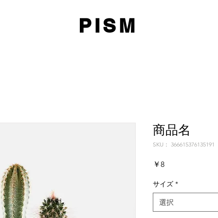
PISM
商品名
SKU： 366615376135191
価
￥8
格
サイズ
*
選択