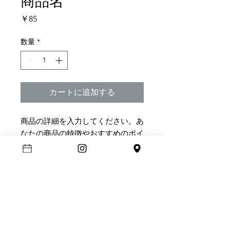
商品名
価
￥85
格
数量
*
カートに追加する
商品の詳細を入力してください。あ
なたの商品の特徴やおすすめのポイ
ントをわかりやすく説明しましょ
う。
商品情報
商品の詳細を入力してください。サイ
返品・返金ポリシー
ズ、素材、取扱説明に加え、商品の特